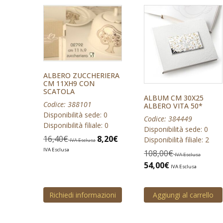
ALBERO ZUCCHERIERA
CM 11XH9 CON
SCATOLA
ALBUM CM 30X25
Codice: 388101
ALBERO VITA 50*
Disponibilità sede: 0
Codice: 384449
Disponibilità filiale: 0
Disponibilità sede: 0
16,40
€
8,20
€
Disponibilità filiale: 2
IVA Esclusa
IVA Esclusa
108,00
€
IVA Esclusa
54,00
€
IVA Esclusa
Richiedi informazioni
Aggiungi al carrello