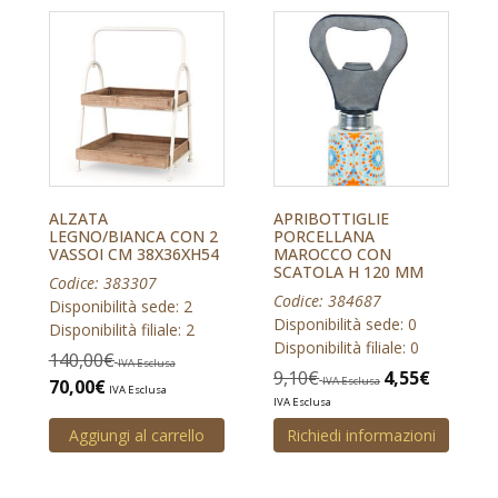
ALZATA
APRIBOTTIGLIE
LEGNO/BIANCA CON 2
PORCELLANA
VASSOI CM 38X36XH54
MAROCCO CON
SCATOLA H 120 MM
Codice: 383307
Codice: 384687
Disponibilità sede: 2
Disponibilità sede: 0
Disponibilità filiale: 2
Disponibilità filiale: 0
140,00
€
IVA Esclusa
9,10
€
4,55
€
IVA Esclusa
70,00
€
IVA Esclusa
IVA Esclusa
Aggiungi al carrello
Richiedi informazioni