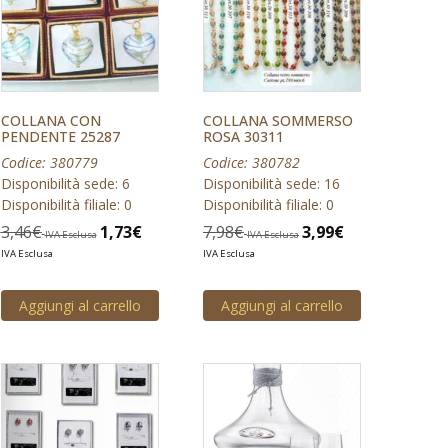
COLLANA CON
COLLANA SOMMERSO
PENDENTE 25287
ROSA 30311
Codice: 380779
Codice: 380782
Disponibilità sede: 6
Disponibilità sede: 16
Disponibilità filiale: 0
Disponibilità filiale: 0
3,46
€
1,73
€
7,98
€
3,99
€
IVA Esclusa
IVA Esclusa
IVA Esclusa
IVA Esclusa
Aggiungi al carrello
Aggiungi al carrello