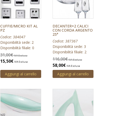
CUFFIE/MICRO KIT AL
DECANTER+2 CALICI
PZ
CON CORDA ARGENTO
25°
Codice: 384047
Codice: 387367
Disponibilità sede: 2
Disponibilità sede: 3
Disponibilità filiale: 0
Disponibilità filiale: 2
31,00
€
IVA Esclusa
116,00
€
IVA Esclusa
15,50
€
IVA Esclusa
58,00
€
IVA Esclusa
Aggiungi al carrello
Aggiungi al carrello