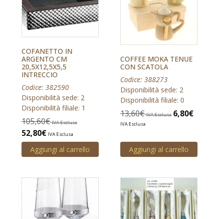
COFANETTO IN
ARGENTO CM
COFFEE MOKA TENUE
20,5X12,5X5,5
CON SCATOLA
INTRECCIO
Codice: 388273
Codice: 382590
Disponibilità sede: 2
Disponibilità sede: 2
Disponibilità filiale: 0
Disponibilità filiale: 1
13,60
€
6,80
€
IVA Esclusa
105,60
€
IVA Esclusa
IVA Esclusa
52,80
€
IVA Esclusa
Aggiungi al carrello
Aggiungi al carrello