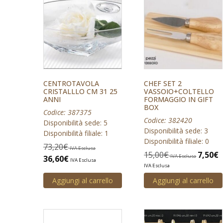
CENTROTAVOLA
CHEF SET 2
CRISTALLLO CM 31 25
VASSOIO+COLTELLO
ANNI
FORMAGGIO IN GIFT
BOX
Codice: 387375
Codice: 382420
Disponibilità sede: 5
Disponibilità sede: 3
Disponibilità filiale: 1
Disponibilità filiale: 0
73,20
€
IVA Esclusa
15,00
€
7,50
€
IVA Esclusa
36,60
€
IVA Esclusa
IVA Esclusa
Aggiungi al carrello
Aggiungi al carrello