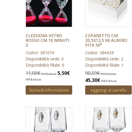
CLESSIDRA VETRO
COFANETTO CM
ROSSO CM 10 MINUTI
20,5X12,5 X6 ALBERO
3
VITA 50°
Codice: 381074
Codice: 384438
Disponibilità sede: 0
Disponibilità sede: 2
Disponibilità filiale: 0
Disponibilità filiale: 1
11,00
€
5,50
€
90,59
€
IVA Esclusa
IVA Esclusa
45,30
€
IVA Esclusa
IVA Esclusa
Richiedi informazioni
Aggiungi al carrello