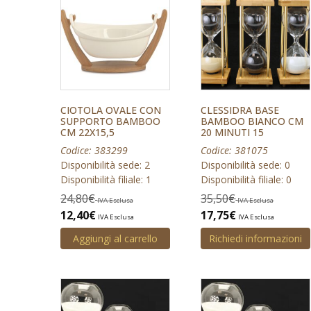
CIOTOLA OVALE CON
CLESSIDRA BASE
SUPPORTO BAMBOO
BAMBOO BIANCO CM
CM 22X15,5
20 MINUTI 15
Codice: 383299
Codice: 381075
Disponibilità sede: 2
Disponibilità sede: 0
Disponibilità filiale: 1
Disponibilità filiale: 0
24,80
€
35,50
€
IVA Esclusa
IVA Esclusa
12,40
€
17,75
€
IVA Esclusa
IVA Esclusa
Aggiungi al carrello
Richiedi informazioni