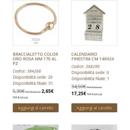
BRACCIALETTO COLOR
CALENDARIO
ORO ROSA MM 170 AL
FINESTRA CM 14XH24
PZ
Codice: 388290
Codice: 384268
Disponibilità sede: 0
Disponibilità sede: 29
Disponibilità filiale: 1
Disponibilità filiale: 51
34,50
€
IVA Esclusa
5,30
€
2,65
€
IVA Esclusa
17,25
€
IVA Esclusa
IVA Esclusa
Aggiungi al carrello
Aggiungi al carrello