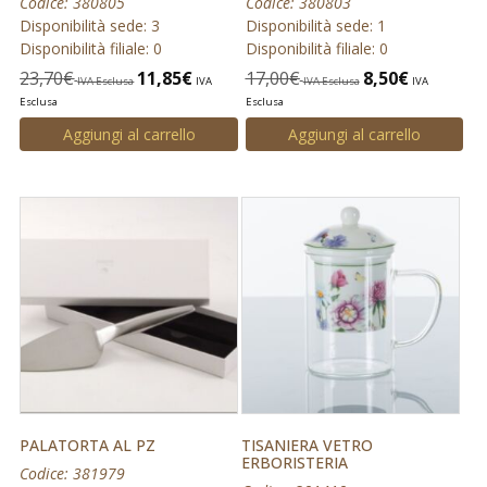
Codice: 380805
Codice: 380803
Disponibilità sede: 3
Disponibilità sede: 1
Disponibilità filiale: 0
Disponibilità filiale: 0
23,70
€
11,85
€
17,00
€
8,50
€
IVA Esclusa
IVA
IVA Esclusa
IVA
Esclusa
Esclusa
Aggiungi al carrello
Aggiungi al carrello
PALATORTA AL PZ
TISANIERA VETRO
ERBORISTERIA
Codice: 381979