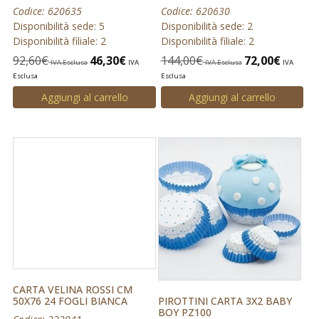
Codice: 620635
Codice: 620630
Disponibilità sede: 5
Disponibilità sede: 2
Disponibilità filiale: 2
Disponibilità filiale: 2
92,60
€
46,30
€
144,00
€
72,00
€
IVA Esclusa
IVA
IVA Esclusa
IVA
Esclusa
Esclusa
Aggiungi al carrello
Aggiungi al carrello
CARTA VELINA ROSSI CM
50X76 24 FOGLI BIANCA
PIROTTINI CARTA 3X2 BABY
BOY PZ100