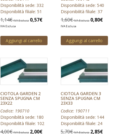
Disponibilità sede: 332
Disponibilità sede: 540
Disponibilità filiale: 51
Disponibilità filiale: 37
1,14
€
0,57
€
1,60
€
0,80
€
IVA Esclusa
IVA Esclusa
IVA Esclusa
IVA Esclusa
Aggiungi al carrello
Aggiungi al carrello
CIOTOLA GARDEN 2
CIOTOLA GARDEN 3
SENZA SPUGNA CM
SENZA SPUGNA CM
23X22
23X33
Codice: 190710
Codice: 190711
Disponibilità sede: 180
Disponibilità sede: 144
Disponibilità filiale: 102
Disponibilità filiale: 24
4,00
€
2,00
€
5,70
€
2,85
€
IVA Esclusa
IVA Esclusa