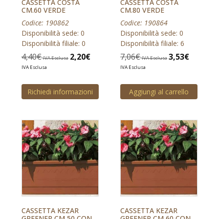
CASSETTA COSTA
CASSETTA COSTA
CM.60 VERDE
CM.80 VERDE
Codice: 190862
Codice: 190864
Disponibilità sede: 0
Disponibilità sede: 0
Disponibilità filiale: 0
Disponibilità filiale: 6
4,40
€
2,20
€
7,06
€
3,53
€
IVA Esclusa
IVA Esclusa
IVA Esclusa
IVA Esclusa
Richiedi informazioni
Aggiungi al carrello
CASSETTA KEZAR
CASSETTA KEZAR
GREENER CM 50 CON
GREENER CM 60 CON