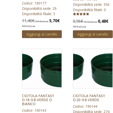
Codice: 190177
Disponibilità sede: 356
Disponibilità sede: 29
Disponibilità filiale: 0
Disponibilità filiale: 3
Valutato
11,40
€
5,70
€
0,96
€
0,48
€
IVA Esclusa
5.00
IVA Esclusa
su 5
IVA Esclusa
IVA Esclusa
Aggiungi al carrello
Aggiungi al carrello
CIOTOLA FANTASY
CIOTOLA FANTASY
D.18 H.8 VERDE O
D.20 H.8 VERDE
BIANCO
Codice: 190144
Codice: 190143
Disponibilità sede: 274