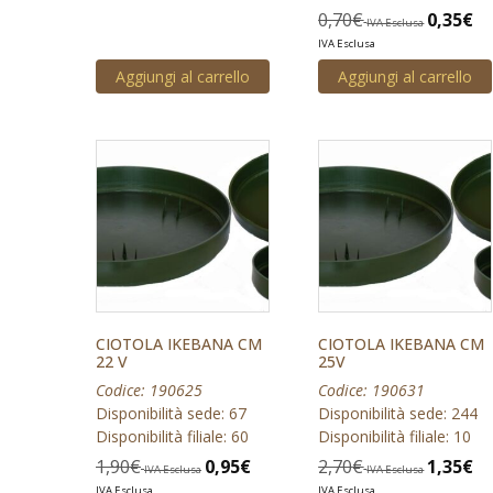
0,70
€
0,35
€
IVA Esclusa
IVA Esclusa
Aggiungi al carrello
Aggiungi al carrello
CIOTOLA IKEBANA CM
CIOTOLA IKEBANA CM
22 V
25V
Codice: 190625
Codice: 190631
Disponibilità sede: 67
Disponibilità sede: 244
Disponibilità filiale: 60
Disponibilità filiale: 10
1,90
€
0,95
€
2,70
€
1,35
€
IVA Esclusa
IVA Esclusa
IVA Esclusa
IVA Esclusa