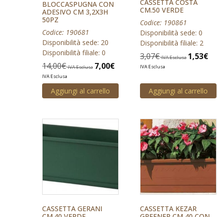
CASSETTA COSTA
BLOCCASPUGNA CON
CM.50 VERDE
ADESIVO CM 3,2X3H
50PZ
Codice: 190861
Codice: 190681
Disponibilità sede: 0
Disponibilità sede: 20
Disponibilità filiale: 2
Disponibilità filiale: 0
3,07
€
1,53
€
IVA Esclusa
14,00
€
7,00
€
IVA Esclusa
IVA Esclusa
IVA Esclusa
Aggiungi al carrello
Aggiungi al carrello
CASSETTA GERANI
CASSETTA KEZAR
CM.40 VERDE
GREENER CM 40 CON