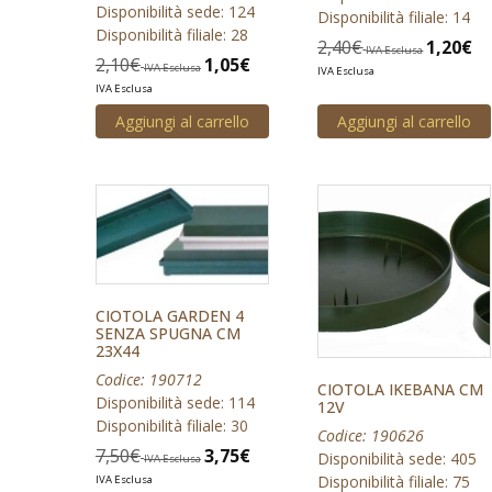
Disponibilità sede: 124
Disponibilità filiale: 14
Disponibilità filiale: 28
2,40
€
1,20
€
IVA Esclusa
2,10
€
1,05
€
IVA Esclusa
IVA Esclusa
IVA Esclusa
Aggiungi al carrello
Aggiungi al carrello
CIOTOLA GARDEN 4
SENZA SPUGNA CM
23X44
Codice: 190712
CIOTOLA IKEBANA CM
Disponibilità sede: 114
12V
Disponibilità filiale: 30
Codice: 190626
7,50
€
3,75
€
Disponibilità sede: 405
IVA Esclusa
Disponibilità filiale: 75
IVA Esclusa