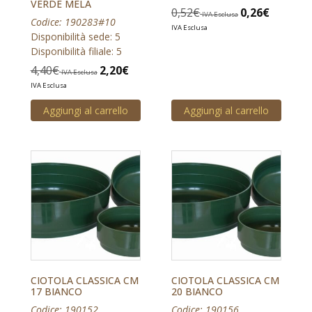
VERDE MELA
0,52
€
0,26
€
IVA Esclusa
Codice: 190283#10
IVA Esclusa
Disponibilità sede: 5
Disponibilità filiale: 5
4,40
€
2,20
€
IVA Esclusa
IVA Esclusa
Aggiungi al carrello
Aggiungi al carrello
CIOTOLA CLASSICA CM
CIOTOLA CLASSICA CM
17 BIANCO
20 BIANCO
Codice: 190152
Codice: 190156