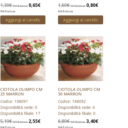
1,30
€
0,65
€
1,60
€
0,80
€
IVA Esclusa
IVA Esclusa
IVA Esclusa
IVA Esclusa
Aggiungi al carrello
Aggiungi al carrello
CIOTOLA OLIMPO CM
CIOTOLA OLIMPO CM
25 MARRON
30 MARRON
Codice: 198091
Codice: 198092
Disponibilità sede: 0
Disponibilità sede: 6
Disponibilità filiale: 17
Disponibilità filiale: 0
5,10
€
2,55
€
6,80
€
3,40
€
IVA Esclusa
IVA Esclusa
IVA Esclusa
IVA Esclusa