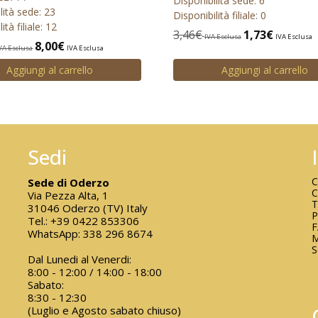
Disponibilità sede: 6
lità sede: 23
Disponibilità filiale: 0
ità filiale: 12
3,46
€
1,73
€
IVA Esclusa
IVA Esclusa
8,00
€
VA Esclusa
IVA Esclusa
Aggiungi al carrello
Aggiungi al carrello
Sedi
C
Sede di Oderzo
C
Via Pezza Alta, 1
T
31046 Oderzo (TV) Italy
P
Tel.:
+39 0422 853306
WhatsApp:
338 296 8674
M
S
Dal Lunedi al Venerdi:
8:00 - 12:00 / 14:00 - 18:00
Sabato:
8:30 - 12:30
(Luglio e Agosto sabato chiuso)