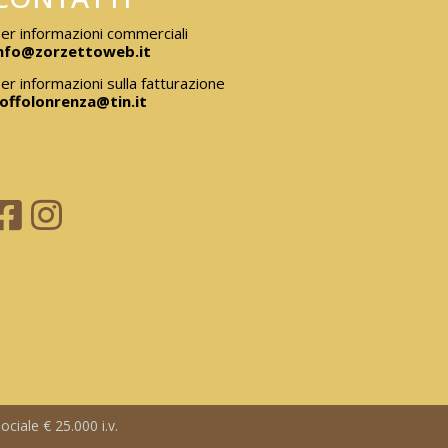
er informazioni commerciali
nfo@zorzettoweb.it
er informazioni sulla fatturazione
offolonrenza@tin.it
ciale € 25.000 i.v.