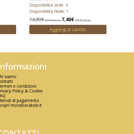
Disponibilità sede: 3
Disponibilità filiale: 1
14,80
€
7,40
€
IVA Esclusa
IVA Esclusa
Aggiungi al carrello
Informazioni
hi siamo
ontatti
ermini e condizioni
rivacy Policy & Cookie
FAQ
etodi di pagamento
copri mondoscatole.it
CONTATTI