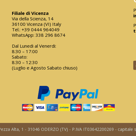
P
Filiale di Vicenza
i
Via della Scienza, 14
36100 Vicenza (VI) Italy
P
Tel.:
+39 0444 964049
t
WhatsApp:
338 296 8674
Dal Lunedi al Venerdi:
8:30 – 17:00
Sabato:
8:30 – 12:30
(Luglio e Agosto Sabato chiuso)
a Pezza Alta, 1 - 31046 ODERZO (TV) - P.IVA IT03642200269 - capitale so