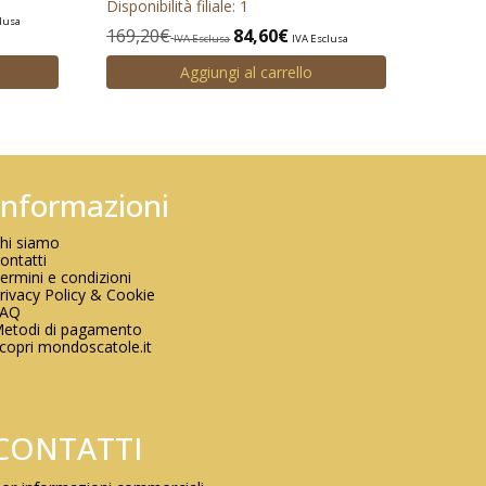
Disponibilità filiale: 1
lusa
169,20
€
84,60
€
IVA Esclusa
IVA Esclusa
Aggiungi al carrello
Informazioni
hi siamo
ontatti
ermini e condizioni
rivacy Policy & Cookie
FAQ
etodi di pagamento
copri mondoscatole.it
CONTATTI