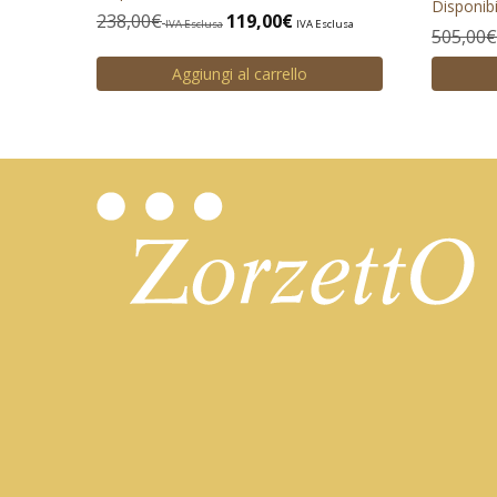
Disponibil
238,00
€
119,00
€
IVA Esclusa
IVA Esclusa
505,00
Aggiungi al carrello