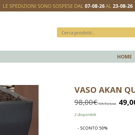
LE SPEDIZIONI SONO SOSPESE DAL
07-08-26
AL
23-08-26
HOME
VASO AKAN QU
98,00
€
49,0
IVA Esclusa
2 disponibili
- SCONTO 50%