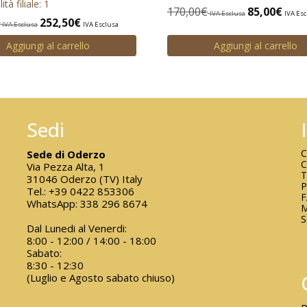
ità filiale: 1
170,00
€
85,00
€
IVA Esclusa
IVA Esc
€
252,50
€
IVA Esclusa
IVA Esclusa
Aggiungi al carrello
Aggiungi al carrello
Sedi
C
Sede di Oderzo
C
Via Pezza Alta, 1
T
31046 Oderzo (TV) Italy
P
Tel.:
+39 0422 853306
WhatsApp:
338 296 8674
M
S
Dal Lunedi al Venerdi:
8:00 - 12:00 / 14:00 - 18:00
Sabato:
8:30 - 12:30
(Luglio e Agosto sabato chiuso)