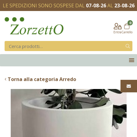
LE SPEDIZIONI SONO SOSPESE DAL
07-08-26
AL
23-08-26
0
Entra
Carrello
Torna alla categoria Arredo