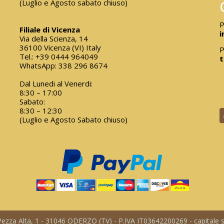
(Luglio e Agosto sabato chiuso)
P
Filiale di Vicenza
i
Via della Scienza, 14
36100 Vicenza (VI) Italy
P
Tel.:
+39 0444 964049
t
WhatsApp:
338 296 8674
Dal Lunedi al Venerdi:
8:30 – 17:00
Sabato:
8:30 – 12:30
(Luglio e Agosto Sabato chiuso)
a Pezza Alta, 1 - 31046 ODERZO (TV) - P.IVA IT03642200269 - capitale so