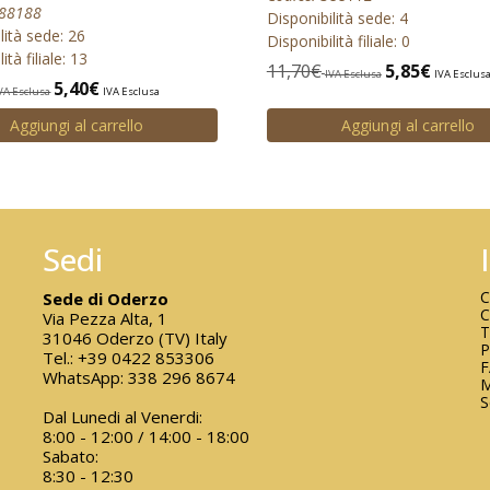
388188
Disponibilità sede: 4
lità sede: 26
Disponibilità filiale: 0
ità filiale: 13
11,70
€
5,85
€
IVA Esclusa
IVA Esclus
5,40
€
VA Esclusa
IVA Esclusa
Aggiungi al carrello
Aggiungi al carrello
Sedi
C
Sede di Oderzo
C
Via Pezza Alta, 1
T
31046 Oderzo (TV) Italy
P
Tel.:
+39 0422 853306
WhatsApp:
338 296 8674
M
S
Dal Lunedi al Venerdi:
8:00 - 12:00 / 14:00 - 18:00
Sabato:
8:30 - 12:30