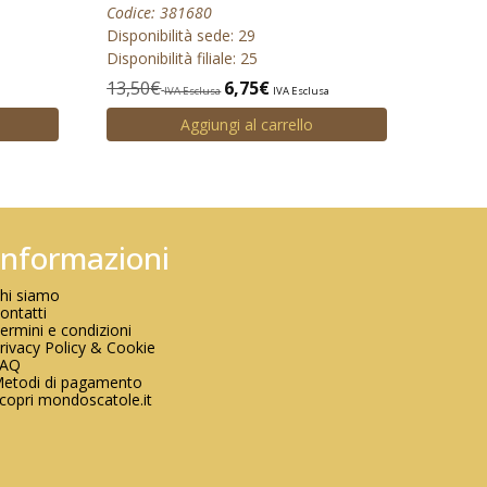
Codice: 381680
Disponibilità sede: 29
Disponibilità filiale: 25
a
13,50
€
6,75
€
IVA Esclusa
IVA Esclusa
Aggiungi al carrello
Informazioni
hi siamo
ontatti
ermini e condizioni
rivacy Policy & Cookie
FAQ
etodi di pagamento
copri mondoscatole.it