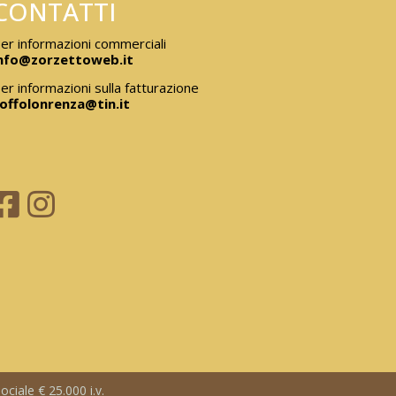
CONTATTI
er informazioni commerciali
nfo@zorzettoweb.it
er informazioni sulla fatturazione
offolonrenza@tin.it
ciale € 25.000 i.v.