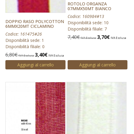
ROTOLO ORGANZA
07MMX50MT BIANCO
Codice: 160984#13
DOPPIO RASO POLYCOTTON
Disponibilità sede: 10
6MMX20MT CICLAMINO
Disponibilità filiale: 7
Codice: 161475#26
7,40
€
3,70
€
IVA Esclusa
IVA Esclusa
Disponibilità sede: 1
Disponibilità filiale: 0
6,80
€
3,40
€
IVA Esclusa
IVA Esclusa
Aggiungi al carrello
Aggiungi al carrello