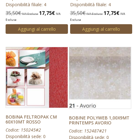
Disponibilità filiale: 4
Disponibilità filiale: 4
35,50
€
17,75
€
35,50
€
17,75
€
IVA Esclusa
IVA
IVA Esclusa
IVA
Esclusa
Esclusa
Aggiungi al carrello
Aggiungi al carrello
BOBINA FELTROPAK CM
BOBINE POLYWEB 1,00X9MT
60X10MT ROSSO
PRINTEMPS AVORIO
Codice: 150245#2
Codice: 152487#21
Disponibilità sede: 0
Disponibilità sede: 0