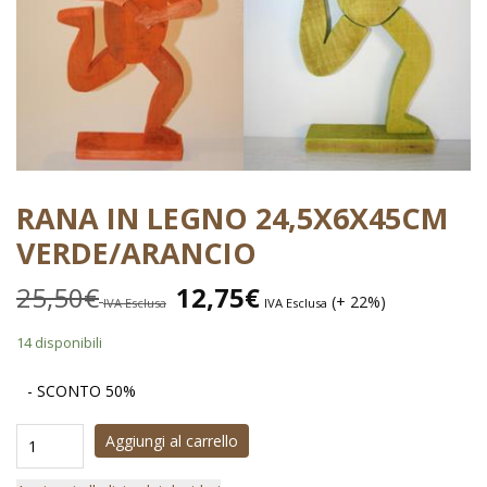
RANA IN LEGNO 24,5X6X45CM
VERDE/ARANCIO
25,50
€
12,75
€
(+ 22%)
IVA Esclusa
IVA Esclusa
14 disponibili
- SCONTO 50%
Aggiungi al carrello