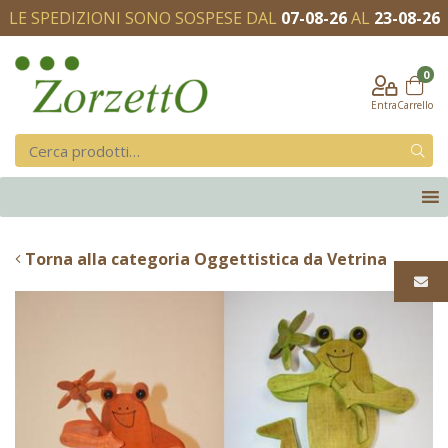
LE SPEDIZIONI SONO SOSPESE DAL
07-08-26
AL
23-08-26
0
Entra
Carrello
Torna alla categoria Oggettistica da Vetrina