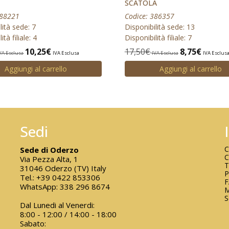
SCATOLA
388221
Codice: 386357
lità sede: 7
Disponibilità sede: 13
ità filiale: 4
Disponibilità filiale: 7
10,25
€
17,50
€
8,75
€
VA Esclusa
IVA Esclusa
IVA Esclusa
IVA Esclus
Aggiungi al carrello
Aggiungi al carrello
Sedi
C
Sede di Oderzo
C
Via Pezza Alta, 1
T
31046 Oderzo (TV) Italy
P
Tel.:
+39 0422 853306
WhatsApp:
338 296 8674
M
S
Dal Lunedi al Venerdi:
8:00 - 12:00 / 14:00 - 18:00
Sabato: