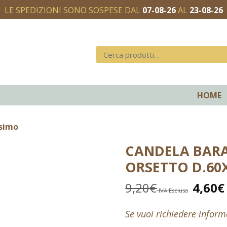
LE SPEDIZIONI SONO SOSPESE DAL
07-08-26
AL
23-08-26
HOME
esimo
CANDELA BAR
ORSETTO D.60
9,20
€
4,60
€
IVA Esclusa
Se vuoi richiedere infor