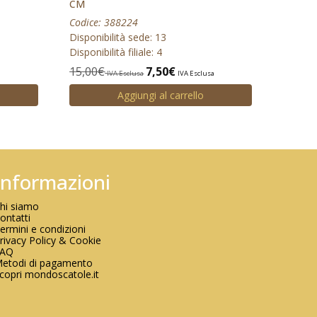
CM
Codice: 388224
Disponibilità sede: 13
Disponibilità filiale: 4
15,00
€
7,50
€
a
IVA Esclusa
IVA Esclusa
Aggiungi al carrello
Informazioni
hi siamo
ontatti
ermini e condizioni
rivacy Policy & Cookie
FAQ
etodi di pagamento
copri mondoscatole.it