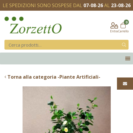
LE SPEDIZIONI SONO SOSPESE DAL
07-08-26
AL
23-08-26
0
Entra
Carrello
Torna alla categoria -Piante Artificiali-