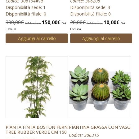
Codice: 306194#15
Codice: 306205
Disponibilità sede: 1
Disponibilità sede: 3
Disponibilità filiale: 0
Disponibilità filiale: 0
300,00
€
150,00
€
20,00
€
10,00
€
IVA Esclusa
IVA
IVA Esclusa
IVA
Esclusa
Esclusa
Aggiungi al carrello
Aggiungi al carrello
PIANTA FINTA BOSTON FERN
PIANTINA GRASSA CON VASO
TREE RUBBER VERDE CM 150
Codice: 306315