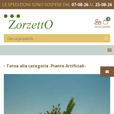
LE SPEDIZIONI SONO SOSPESE DAL
07-08-26
AL
23-08-26
0
Entra
Carrello
Torna alla categoria -Piante Artificiali-