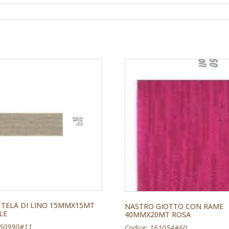
 TELA DI LINO 15MMX15MT
NASTRO GIOTTO CON RAME
LE
40MMX20MT ROSA
160990#11
Codice: 161054#60