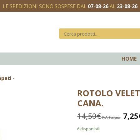
LE SPEDIZIONI SONO SOSPESE DAL
07-08-26
AL
23-08-26
HOME
pati -
ROTOLO VELE
CANA.
14,50
€
7,25
IVA Esclusa
6 disponibili