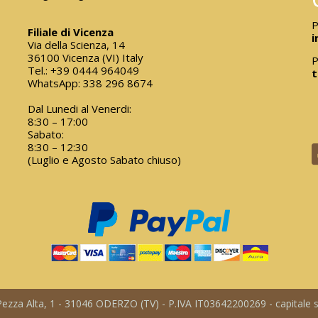
P
Filiale di Vicenza
i
Via della Scienza, 14
36100 Vicenza (VI) Italy
P
Tel.:
+39 0444 964049
t
WhatsApp:
338 296 8674
Dal Lunedi al Venerdi:
8:30 – 17:00
Sabato:
8:30 – 12:30
(Luglio e Agosto Sabato chiuso)
a Pezza Alta, 1 - 31046 ODERZO (TV) - P.IVA IT03642200269 - capitale so