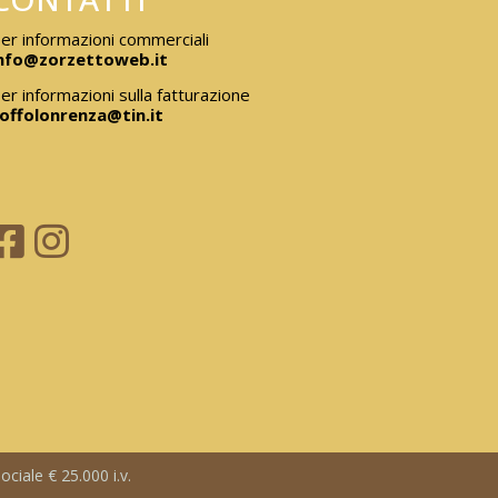
er informazioni commerciali
nfo@zorzettoweb.it
er informazioni sulla fatturazione
offolonrenza@tin.it
ciale € 25.000 i.v.