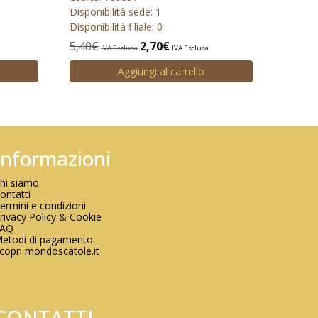
Disponibilità sede: 1
Disponibilità filiale: 0
5,40
€
2,70
€
IVA Esclusa
IVA Esclusa
a
Aggiungi al carrello
Informazioni
hi siamo
ontatti
ermini e condizioni
rivacy Policy & Cookie
FAQ
etodi di pagamento
copri mondoscatole.it
CONTATTI