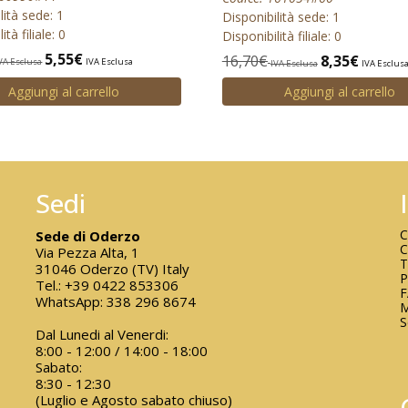
lità sede: 1
Disponibilità sede: 1
ità filiale: 0
Disponibilità filiale: 0
5,55
€
16,70
€
8,35
€
VA Esclusa
IVA Esclusa
IVA Esclusa
IVA Esclus
Aggiungi al carrello
Aggiungi al carrello
Sedi
C
Sede di Oderzo
C
Via Pezza Alta, 1
T
31046 Oderzo (TV) Italy
P
Tel.:
+39 0422 853306
WhatsApp:
338 296 8674
M
S
Dal Lunedi al Venerdi:
8:00 - 12:00 / 14:00 - 18:00
Sabato:
8:30 - 12:30
(Luglio e Agosto sabato chiuso)