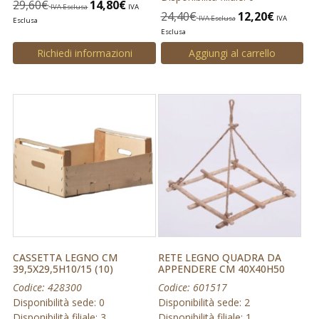
29,60
€
14,80
€
IVA Esclusa
IVA
24,40
€
12,20
€
IVA Esclusa
IVA
Esclusa
Esclusa
Richiedi informazioni
Aggiungi al carrello
CASSETTA LEGNO CM
RETE LEGNO QUADRA DA
39,5X29,5H10/15 (10)
APPENDERE CM 40X40H50
Codice: 428300
Codice: 601517
Disponibilità sede: 0
Disponibilità sede: 2
Disponibilità filiale: 3
Disponibilità filiale: 1