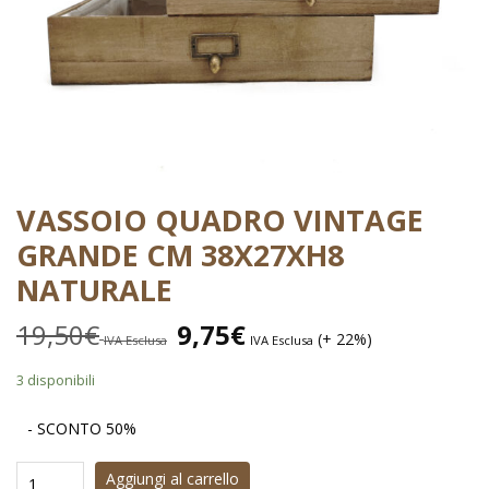
VASSOIO QUADRO VINTAGE
GRANDE CM 38X27XH8
NATURALE
19,50
€
9,75
€
(+ 22%)
IVA Esclusa
IVA Esclusa
3 disponibili
- SCONTO 50%
Aggiungi al carrello