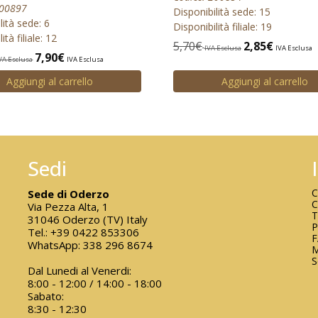
200897
Disponibilità sede: 15
lità sede: 6
Disponibilità filiale: 19
ità filiale: 12
5,70
€
2,85
€
IVA Esclusa
IVA Esclusa
7,90
€
VA Esclusa
IVA Esclusa
Aggiungi al carrello
Aggiungi al carrello
Sedi
C
Sede di Oderzo
C
Via Pezza Alta, 1
T
31046 Oderzo (TV) Italy
P
Tel.:
+39 0422 853306
WhatsApp:
338 296 8674
M
S
Dal Lunedi al Venerdi:
8:00 - 12:00 / 14:00 - 18:00
Sabato:
8:30 - 12:30