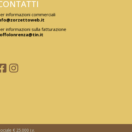
CONTATTI
er informazioni commerciali
nfo@zorzettoweb.it
er informazioni sulla fatturazione
offolonrenza@tin.it
ciale € 25.000 i.v.