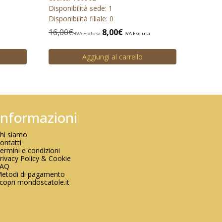
Disponibilità sede: 1
Disponibilità filiale: 0
16,00
€
8,00
€
IVA Esclusa
IVA Esclusa
Aggiungi al carrello
Informazioni
hi siamo
ontatti
ermini e condizioni
rivacy Policy & Cookie
FAQ
etodi di pagamento
copri mondoscatole.it