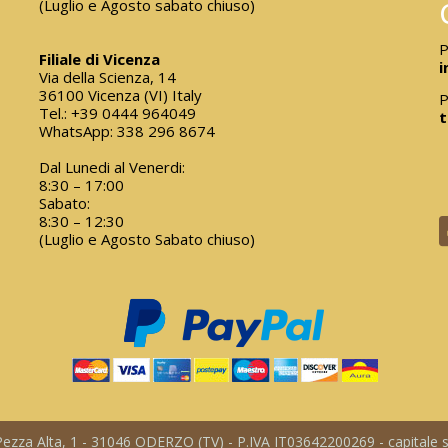
(Luglio e Agosto sabato chiuso)
P
Filiale di Vicenza
i
Via della Scienza, 14
36100 Vicenza (VI) Italy
P
Tel.:
+39 0444 964049
t
WhatsApp:
338 296 8674
Dal Lunedi al Venerdi:
8:30 – 17:00
Sabato:
8:30 – 12:30
(Luglio e Agosto Sabato chiuso)
a Pezza Alta, 1 - 31046 ODERZO (TV) - P.IVA IT03642200269 - capitale so