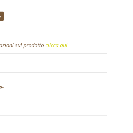
o
mazioni sul prodotto
clicca qui
o-