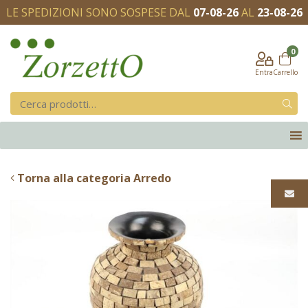
LE SPEDIZIONI SONO SOSPESE DAL
07-08-26
AL
23-08-26
0
Entra
Carrello
Torna alla categoria Arredo