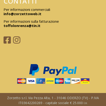
CONTATTI
Per informazioni commerciali
info@zorzettoweb.it
Per informazioni sulla fatturazione
toffolonrenza@tin.it
Zorzetto s.r.l. Via Pezza Alta, 1 - 31046 ODERZO (TV) - P.IVA
IT03642200269 - capitale sociale € 25.000 i.v.