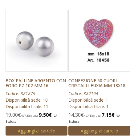
BOX PALLINE ARGENTO CON
CONFEZIONE 50 CUORI
FORO PZ 102 MM 16
CRISTALLI FUXIA MM 18X18
Codice: 381879
Codice: 382194
Disponibilità sede: 10
Disponibilità sede: 1
Disponibilità filiale: 11
Disponibilità filiale: 1
19,00
€
9,50
€
14,30
€
7,15
€
IVA Esclusa
IVA
IVA Esclusa
IVA
Esclusa
Esclusa
Aggiungi al carrello
Aggiungi al carrello