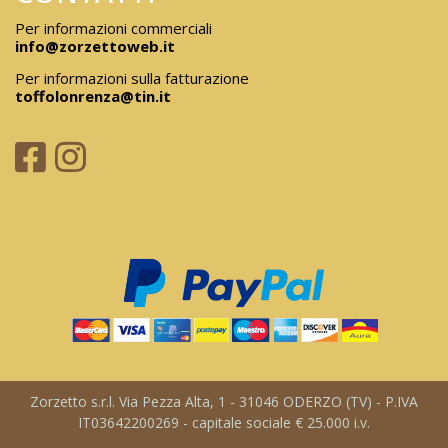
Per informazioni commerciali
info@zorzettoweb.it
Per informazioni sulla fatturazione
toffolonrenza@tin.it
Zorzetto s.r.l. Via Pezza Alta, 1 - 31046 ODERZO (TV) - P.IVA
IT03642200269 - capitale sociale € 25.000 i.v.