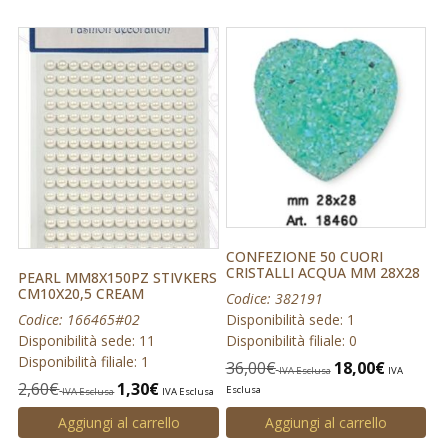
CONFEZIONE 50 CUORI
CRISTALLI ACQUA MM 28X28
PEARL MM8X150PZ STIVKERS
CM10X20,5 CREAM
Codice: 382191
Disponibilità sede: 1
Codice: 166465#02
Disponibilità filiale: 0
Disponibilità sede: 11
Disponibilità filiale: 1
36,00
€
18,00
€
IVA Esclusa
IVA
2,60
€
1,30
€
Esclusa
IVA Esclusa
IVA Esclusa
Aggiungi al carrello
Aggiungi al carrello