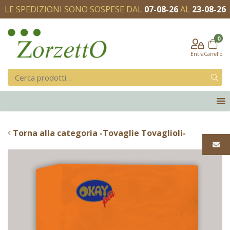
LE SPEDIZIONI SONO SOSPESE DAL
07-08-26
AL
23-08-26
0
Entra
Carrello
Torna alla categoria -Tovaglie Tovaglioli-