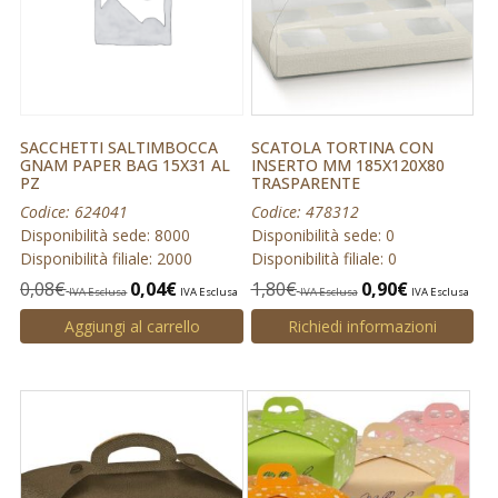
SACCHETTI SALTIMBOCCA
SCATOLA TORTINA CON
GNAM PAPER BAG 15X31 AL
INSERTO MM 185X120X80
PZ
TRASPARENTE
Codice: 624041
Codice: 478312
Disponibilità sede: 8000
Disponibilità sede: 0
Disponibilità filiale: 2000
Disponibilità filiale: 0
0,08
€
0,04
€
1,80
€
0,90
€
IVA Esclusa
IVA Esclusa
IVA Esclusa
IVA Esclusa
Aggiungi al carrello
Richiedi informazioni