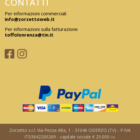
CONTATTI
Per informazioni commerciali
info@zorzettoweb.it
Per informazioni sulla fatturazione
toffolonrenza@tin.it
Zorzetto s.r.l. Via Pezza Alta, 1 - 31046 ODERZO (TV) - P.IVA
IT03642200269 - capitale sociale € 25.000 i.v.