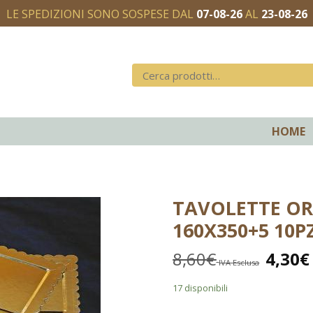
LE SPEDIZIONI SONO SOSPESE DAL
07-08-26
AL
23-08-26
HOME
TAVOLETTE OR
160X350+5 10P
8,60
€
4,30
€
IVA Esclusa
17 disponibili