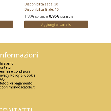
Disponibilità sede: 30
Disponibilità filiale: 10
1,90
€
0,95
€
IVA Esclusa
IVA Esclusa
Aggiungi al carrello
Informazioni
hi siamo
ontatti
ermini e condizioni
rivacy Policy & Cookie
FAQ
etodi di pagamento
copri mondoscatole.it
CONTATTI