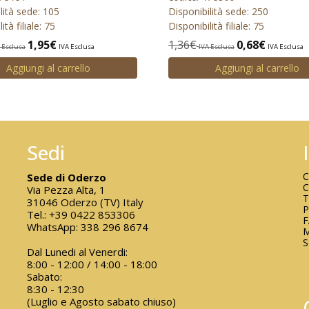
lità sede: 105
Disponibilità sede: 250
ità filiale: 75
Disponibilità filiale: 75
1,95
€
1,36
€
0,68
€
 Esclusa
IVA Esclusa
IVA Esclusa
IVA Esclusa
Aggiungi al carrello
Aggiungi al carrello
Sedi
C
Sede di Oderzo
C
Via Pezza Alta, 1
T
31046 Oderzo (TV) Italy
P
Tel.:
+39 0422 853306
WhatsApp:
338 296 8674
M
S
Dal Lunedi al Venerdi:
8:00 - 12:00 / 14:00 - 18:00
Sabato:
8:30 - 12:30
(Luglio e Agosto sabato chiuso)