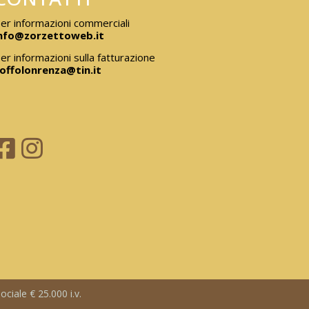
er informazioni commerciali
nfo@zorzettoweb.it
er informazioni sulla fatturazione
offolonrenza@tin.it
ciale € 25.000 i.v.