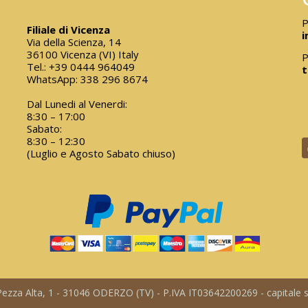
P
Filiale di Vicenza
i
Via della Scienza, 14
36100 Vicenza (VI) Italy
P
Tel.:
+39 0444 964049
t
WhatsApp:
338 296 8674
Dal Lunedi al Venerdi:
8:30 – 17:00
Sabato:
8:30 – 12:30
(Luglio e Agosto Sabato chiuso)
a Pezza Alta, 1 - 31046 ODERZO (TV) - P.IVA IT03642200269 - capitale so