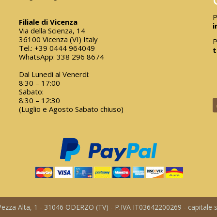
P
Filiale di Vicenza
i
Via della Scienza, 14
36100 Vicenza (VI) Italy
P
Tel.:
+39 0444 964049
t
WhatsApp:
338 296 8674
Dal Lunedi al Venerdi:
8:30 – 17:00
Sabato:
8:30 – 12:30
(Luglio e Agosto Sabato chiuso)
a Pezza Alta, 1 - 31046 ODERZO (TV) - P.IVA IT03642200269 - capitale so