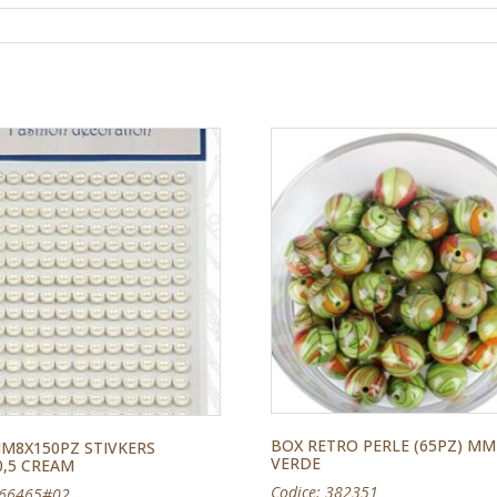
BOX RETRO PERLE (65PZ) MM
M8X150PZ STIVKERS
VERDE
0,5 CREAM
Codice: 382351
166465#02