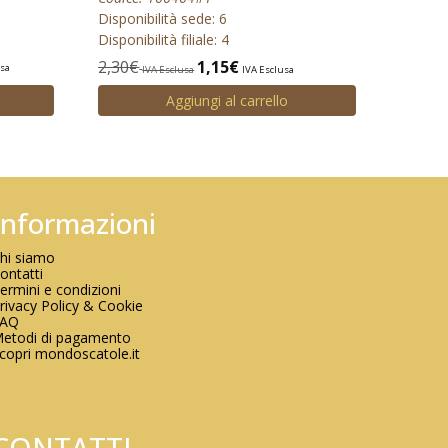
Disponibilità sede: 6
Disponibilità filiale: 4
2,30
€
1,15
€
usa
IVA Esclusa
IVA Esclusa
Aggiungi al carrello
Informazioni
hi siamo
ontatti
ermini e condizioni
rivacy Policy & Cookie
FAQ
etodi di pagamento
copri mondoscatole.it
CONTATTI