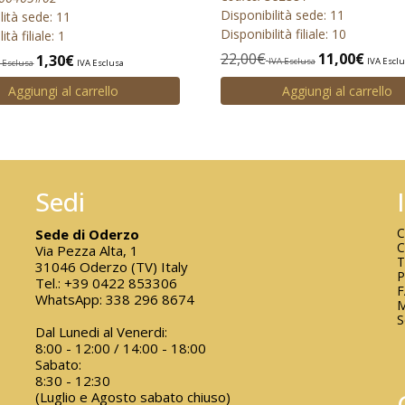
Disponibilità sede: 11
lità sede: 11
Disponibilità filiale: 10
ità filiale: 1
22,00
€
11,00
€
1,30
€
IVA Esclusa
IVA Escl
 Esclusa
IVA Esclusa
Aggiungi al carrello
Aggiungi al carrello
Sedi
C
Sede di Oderzo
C
Via Pezza Alta, 1
T
31046 Oderzo (TV) Italy
P
Tel.:
+39 0422 853306
WhatsApp:
338 296 8674
M
S
Dal Lunedi al Venerdi:
8:00 - 12:00 / 14:00 - 18:00
Sabato:
8:30 - 12:30
(Luglio e Agosto sabato chiuso)