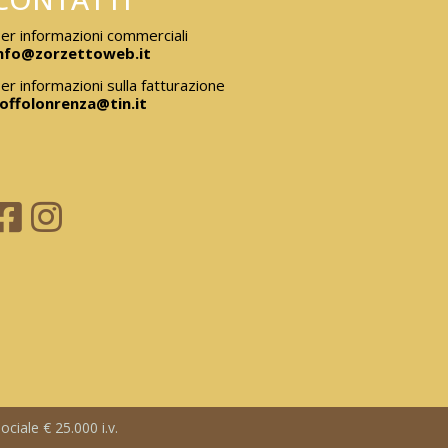
er informazioni commerciali
nfo@zorzettoweb.it
er informazioni sulla fatturazione
offolonrenza@tin.it
ciale € 25.000 i.v.