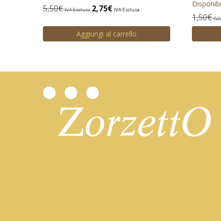
Disponibil
5,50
€
2,75
€
IVA Esclusa
IVA Esclusa
1,50
€
IVA
Aggiungi al carrello