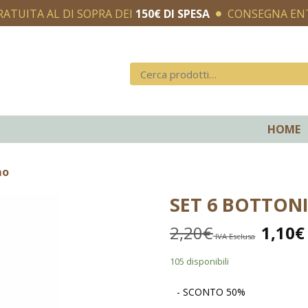
RATUITA AL DI SOPRA DEI
150€ DI SPESA
CONSEGNA E
HOME
mo
SET 6 BOTTONI
2,20
€
1,10
€
IVA Esclusa
105 disponibili
- SCONTO 50%