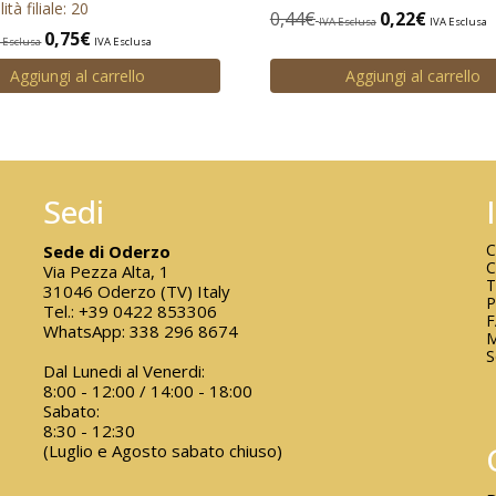
ità filiale: 20
0,44
€
0,22
€
IVA Esclusa
IVA Esclusa
0,75
€
 Esclusa
IVA Esclusa
Aggiungi al carrello
Aggiungi al carrello
Sedi
C
Sede di Oderzo
C
Via Pezza Alta, 1
T
31046 Oderzo (TV) Italy
P
Tel.:
+39 0422 853306
WhatsApp:
338 296 8674
M
S
Dal Lunedi al Venerdi:
8:00 - 12:00 / 14:00 - 18:00
Sabato:
8:30 - 12:30
(Luglio e Agosto sabato chiuso)