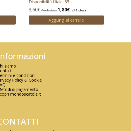
Disponibilità filiale: 85
3,60
€
1,80
€
IVA Esclusa
IVA Esclusa
Aggiungi al carrello
Informazioni
hi siamo
ontatti
ermini e condizioni
rivacy Policy & Cookie
FAQ
etodi di pagamento
copri mondoscatole.it
CONTATTI