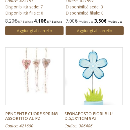
Codice: 422157
Codice: 421597
Disponibilità sede: 7
Disponibilità sede: 3
Disponibilità filiale: 0
Disponibilità filiale: 0
8,20
€
4,10
€
7,00
€
3,50
€
IVA Esclusa
IVA Esclusa
IVA Esclusa
IVA Esclusa
Aggiungi al carrello
Aggiungi al carrello
PENDENTE CUORE SPRING
SEGNAPOSTO FIORI BLU
ASSORTITO AL PZ
D,5,5X11CM 9PZ
Codice: 421600
Codice: 386486