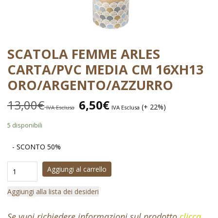
SCATOLA FEMME ARLES
CARTA/PVC MEDIA CM 16XH13
ORO/ARGENTO/AZZURRO
13,00
€
6,50
€
(+ 22%)
IVA Esclusa
IVA Esclusa
5 disponibili
- SCONTO 50%
Aggiungi al carrello
Aggiungi alla lista dei desideri
Se vuoi richiedere informazioni sul prodotto
clicca