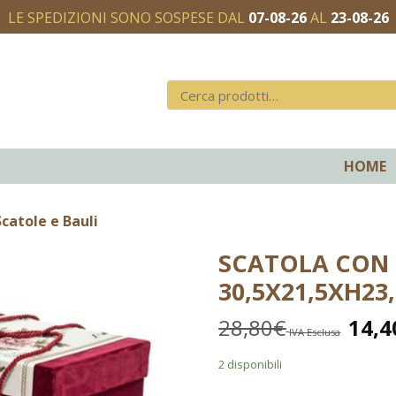
LE SPEDIZIONI SONO SOSPESE DAL
07-08-26
AL
23-08-26
HOME
catole e Bauli
SCATOLA CON
30,5X21,5XH23
28,80
€
14,4
IVA Esclusa
2 disponibili