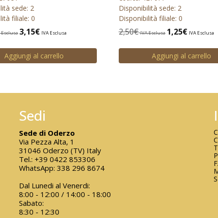
lità sede: 2
Disponibilità sede: 2
ità filiale: 0
Disponibilità filiale: 0
3,15
€
2,50
€
1,25
€
 Esclusa
IVA Esclusa
IVA Esclusa
IVA Esclusa
Aggiungi al carrello
Aggiungi al carrello
Sedi
C
Sede di Oderzo
C
Via Pezza Alta, 1
T
31046 Oderzo (TV) Italy
P
Tel.:
+39 0422 853306
WhatsApp:
338 296 8674
M
S
Dal Lunedi al Venerdi:
8:00 - 12:00 / 14:00 - 18:00
Sabato:
8:30 - 12:30