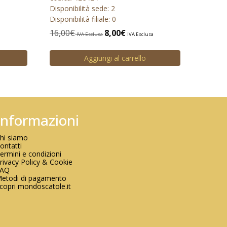
Disponibilità sede: 2
Disponibilità filiale: 0
16,00
€
8,00
€
IVA Esclusa
IVA Esclusa
Aggiungi al carrello
Informazioni
hi siamo
ontatti
ermini e condizioni
rivacy Policy & Cookie
FAQ
etodi di pagamento
copri mondoscatole.it