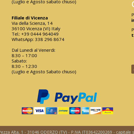
(Luglio e Agosto sabato chiuso)
P
Filiale di Vicenza
i
Via della Scienza, 14
36100 Vicenza (VI) Italy
P
Tel.:
+39 0444 964049
t
WhatsApp:
338 296 8674
Dal Lunedi al Venerdi:
8:30 – 17:00
Sabato:
8:30 – 12:30
(Luglio e Agosto Sabato chiuso)
a Pezza Alta, 1 - 31046 ODERZO (TV) - P.IVA IT03642200269 - capitale so