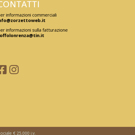
CONTATTI
er informazioni commerciali
nfo@zorzettoweb.it
er informazioni sulla fatturazione
offolonrenza@tin.it
ciale € 25.000 i.v.