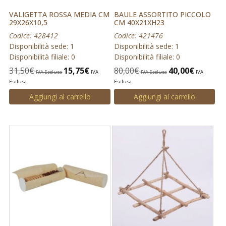
VALIGETTA ROSSA MEDIA CM
BAULE ASSORTITO PICCOLO
29X26X10,5
CM 40X21XH23
Codice: 428412
Codice: 421476
Disponibilità sede: 1
Disponibilità sede: 1
Disponibilità filiale: 0
Disponibilità filiale: 0
31,50
€
15,75
€
80,00
€
40,00
€
IVA Esclusa
IVA
IVA Esclusa
IVA
Esclusa
Esclusa
Aggiungi al carrello
Aggiungi al carrello