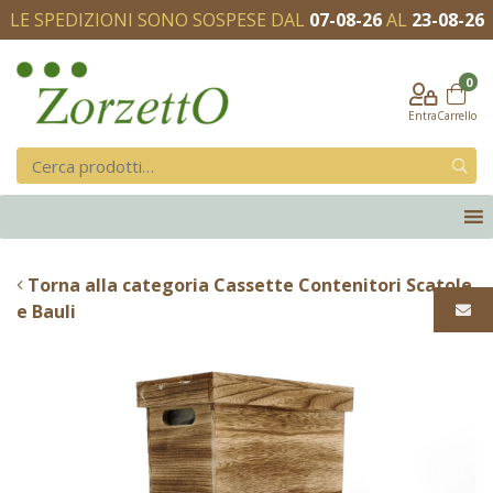
LE SPEDIZIONI SONO SOSPESE DAL
07-08-26
AL
23-08-26
0
Entra
Carrello
Torna alla categoria Cassette Contenitori Scatole
e Bauli