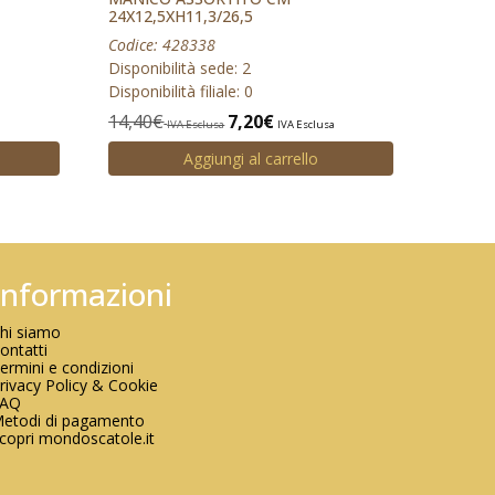
24X12,5XH11,3/26,5
Codice: 428338
Disponibilità sede: 2
Disponibilità filiale: 0
14,40
€
7,20
€
IVA Esclusa
IVA Esclusa
Aggiungi al carrello
Informazioni
hi siamo
ontatti
ermini e condizioni
rivacy Policy & Cookie
FAQ
etodi di pagamento
copri mondoscatole.it