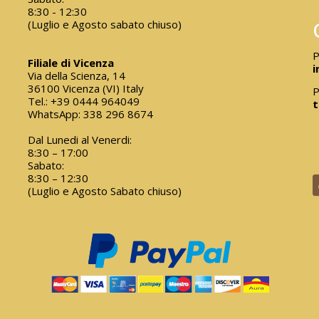
8:30 - 12:30
(Luglio e Agosto sabato chiuso)
P
Filiale di Vicenza
i
Via della Scienza, 14
36100 Vicenza (VI) Italy
P
Tel.:
+39 0444 964049
t
WhatsApp:
338 296 8674
Dal Lunedi al Venerdi:
8:30 – 17:00
Sabato:
8:30 – 12:30
(Luglio e Agosto Sabato chiuso)