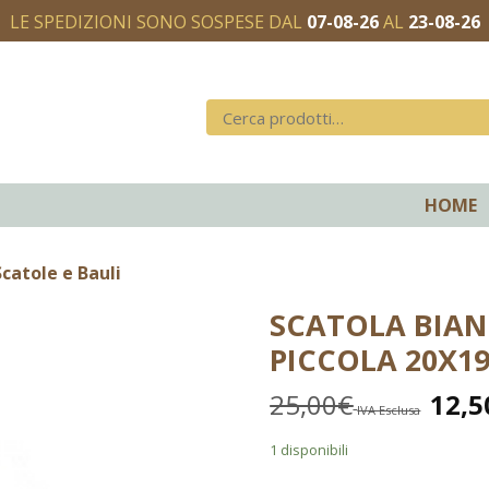
LE SPEDIZIONI SONO SOSPESE DAL
07-08-26
AL
23-08-26
HOME
catole e Bauli
SCATOLA BIA
PICCOLA 20X1
25,00
€
12,5
IVA Esclusa
1 disponibili