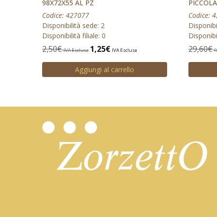
98X72X55 AL PZ
PICCOLA
Codice: 427077
Codice: 
Disponibilità sede: 2
Disponibi
Disponibilità filiale: 0
Disponibil
2,50
€
1,25
€
29,60
€
IVA Esclusa
IVA Esclusa
I
Aggiungi al carrello