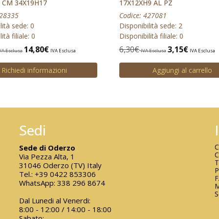
 CM 34X19H17
17X12XH9 AL PZ
428335
Codice: 427081
lità sede: 0
Disponibilità sede: 2
ità filiale: 0
Disponibilità filiale: 0
14,80
€
6,30
€
3,15
€
VA Esclusa
IVA Esclusa
IVA Esclusa
IVA Esclusa
Richiedi informazioni
Aggiungi al carrello
Sedi
C
Sede di Oderzo
C
Via Pezza Alta, 1
T
31046 Oderzo (TV) Italy
P
Tel.:
+39 0422 853306
WhatsApp:
338 296 8674
M
S
Dal Lunedi al Venerdi:
8:00 - 12:00 / 14:00 - 18:00
Sabato: