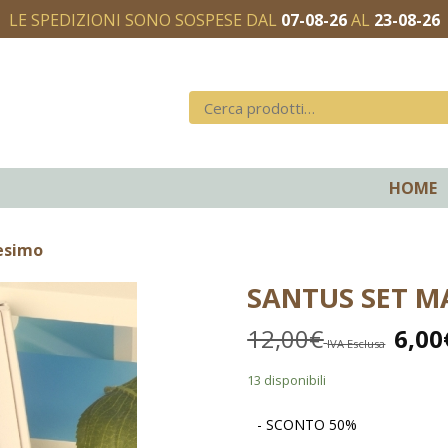
LE SPEDIZIONI SONO SOSPESE DAL
07-08-26
AL
23-08-26
HOME
tesimo
SANTUS SET M
12,00
€
6,00
IVA Esclusa
13 disponibili
- SCONTO 50%