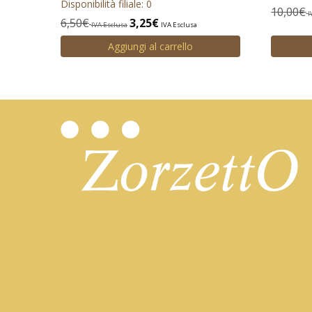
Disponibilità filiale: 0
10,00
€
I
6,50
€
3,25
€
IVA Esclusa
IVA Esclusa
Aggiungi al carrello