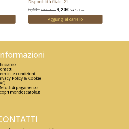
Disponibilità filiale: 21
6,40
€
3,20
€
IVA Esclusa
IVA Esclusa
Aggiungi al carrello
Informazioni
hi siamo
ontatti
ermini e condizioni
rivacy Policy & Cookie
FAQ
etodi di pagamento
copri mondoscatole.it
CONTATTI