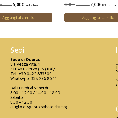
5,00
€
4,00
€
2,00
€
VA Esclusa
IVA Esclusa
IVA Esclusa
IVA Esclusa
Aggiungi al carrello
Aggiungi al carrello
Sedi
C
Sede di Oderzo
C
Via Pezza Alta, 1
T
31046 Oderzo (TV) Italy
P
Tel.:
+39 0422 853306
WhatsApp:
338 296 8674
M
S
Dal Lunedi al Venerdi:
8:00 - 12:00 / 14:00 - 18:00
Sabato:
8:30 - 12:30
(Luglio e Agosto sabato chiuso)