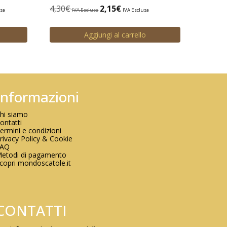
4,30
€
2,15
€
usa
IVA Esclusa
IVA Esclusa
Aggiungi al carrello
Informazioni
hi siamo
ontatti
ermini e condizioni
rivacy Policy & Cookie
FAQ
etodi di pagamento
copri mondoscatole.it
CONTATTI