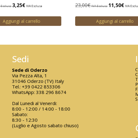
23,00
€
11,50
€
3,25
€
IVA Esclusa
IVA Escl
 Esclusa
IVA Esclusa
Aggiungi al carrello
Aggiungi al carrello
Sedi
C
Sede di Oderzo
C
Via Pezza Alta, 1
T
31046 Oderzo (TV) Italy
P
Tel.:
+39 0422 853306
WhatsApp:
338 296 8674
M
S
Dal Lunedi al Venerdi:
8:00 - 12:00 / 14:00 - 18:00
Sabato:
8:30 - 12:30
(Luglio e Agosto sabato chiuso)