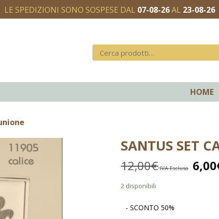
LE SPEDIZIONI SONO SOSPESE DAL
07-08-26
AL
23-08-26
HOME
unione
SANTUS SET C
12,00
€
6,00
IVA Esclusa
2 disponibili
- SCONTO 50%