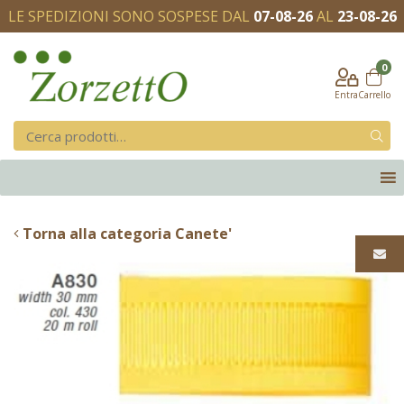
LE SPEDIZIONI SONO SOSPESE DAL
07-08-26
AL
23-08-26
0
Entra
Carrello
Torna alla categoria Canete'