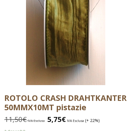
ROTOLO CRASH DRAHTKANTER
50MMX10MT pistazie
11,50
€
5,75
€
(+ 22%)
IVA Esclusa
IVA Esclusa