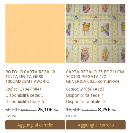
ROTOLO CARTA REGALO
CARTA REGALO 25 FOGLI CM
TINTA UNITA GR80
70X100 PIEGATA 1/2
100CMX25MT AVORIO
GENERICA 0025 comunione
Codice: 210471#41
Codice: 210501#105
Disponibilità sede: 5
Disponibilità sede: 1
Disponibilità filiale: 5
Disponibilità filiale: 0
50,20
€
25,10
€
16,50
€
8,25
€
IVA Esclusa
IVA
IVA Esclusa
IVA
Esclusa
Esclusa
Aggiungi al carrello
Aggiungi al carrello