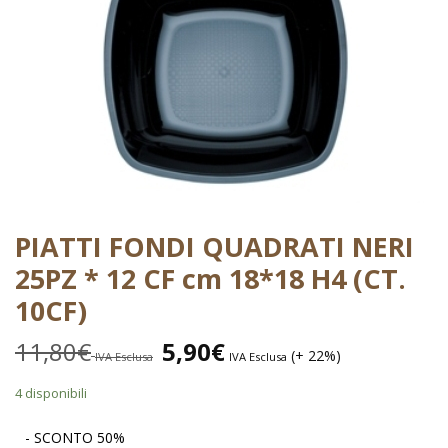
PIATTI FONDI QUADRATI NERI
25PZ * 12 CF cm 18*18 H4 (CT.
10CF)
11,80
€
5,90
€
(+ 22%)
IVA Esclusa
IVA Esclusa
4 disponibili
- SCONTO 50%