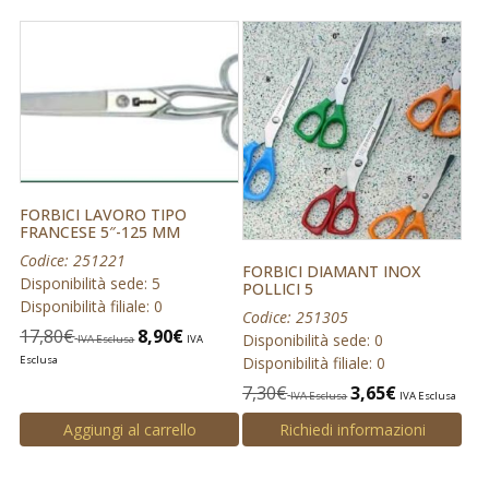
FORBICI LAVORO TIPO
FRANCESE 5″-125 MM
Codice: 251221
FORBICI DIAMANT INOX
Disponibilità sede: 5
POLLICI 5
Disponibilità filiale: 0
Codice: 251305
17,80
€
8,90
€
Disponibilità sede: 0
IVA Esclusa
IVA
Disponibilità filiale: 0
Esclusa
7,30
€
3,65
€
IVA Esclusa
IVA Esclusa
Aggiungi al carrello
Richiedi informazioni