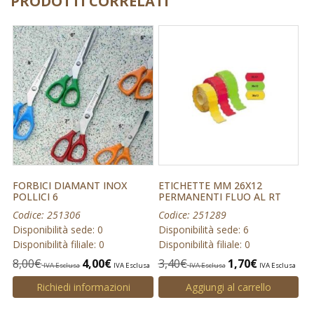
PRODOTTI CORRELATI
FORBICI DIAMANT INOX
ETICHETTE MM 26X12
POLLICI 6
PERMANENTI FLUO AL RT
Codice: 251306
Codice: 251289
Disponibilità sede: 0
Disponibilità sede: 6
Disponibilità filiale: 0
Disponibilità filiale: 0
8,00
€
4,00
€
3,40
€
1,70
€
IVA Esclusa
IVA Esclusa
IVA Esclusa
IVA Esclusa
Richiedi informazioni
Aggiungi al carrello