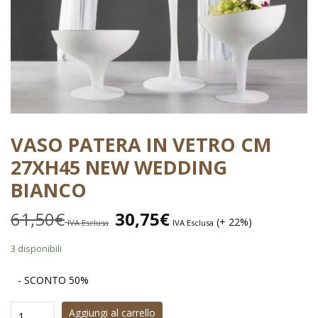
VASO PATERA IN VETRO CM
27XH45 NEW WEDDING
BIANCO
61,50
€
30,75
€
(+ 22%)
IVA Esclusa
IVA Esclusa
3 disponibili
- SCONTO 50%
Aggiungi al carrello