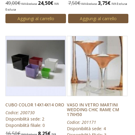
49,00
€
24,50
€
7,50
€
3,75
€
IVA Esclusa
IVA
IVA Esclusa
IVA Esclusa
Esclusa
Aggiungi al carrello
Aggiungi al carrello
CUBO COLOR 14X14X14 ORO
VASO IN VETRO MARTINI
WEDDING CHIC RAME CM
Codice: 200730
17XH50
Disponibilità sede: 2
Codice: 201171
Disponibilità filiale: 0
Disponibilità sede: 4
16,50
€
8,25
€
Disponibilità filiale: 3
IVA Esclusa
IVA