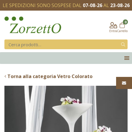
LE SPEDIZIONI SONO SOSPESE DAL
07-08-26
AL
23-08-26
0
Entra
Carrello
Torna alla categoria Vetro Colorato