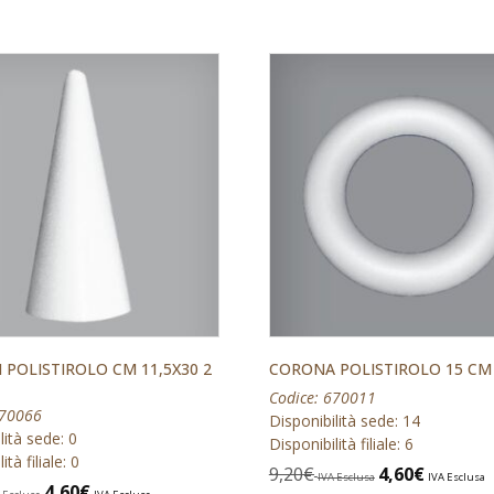
 POLISTIROLO CM 11,5X30 2
CORONA POLISTIROLO 15 CM
Codice: 670011
670066
Disponibilità sede: 14
lità sede: 0
Disponibilità filiale: 6
ità filiale: 0
9,20
€
4,60
€
IVA Esclusa
IVA Esclusa
4,60
€