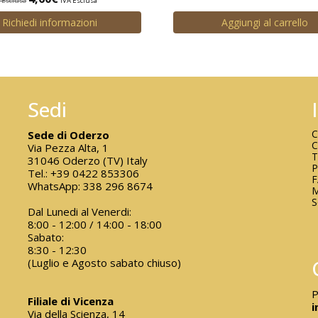
 Esclusa
IVA Esclusa
Richiedi informazioni
Aggiungi al carrello
Sedi
C
Sede di Oderzo
C
Via Pezza Alta, 1
T
31046 Oderzo (TV) Italy
P
Tel.:
+39 0422 853306
WhatsApp:
338 296 8674
M
S
Dal Lunedi al Venerdi:
8:00 - 12:00 / 14:00 - 18:00
Sabato:
8:30 - 12:30
(Luglio e Agosto sabato chiuso)
P
Filiale di Vicenza
i
Via della Scienza, 14