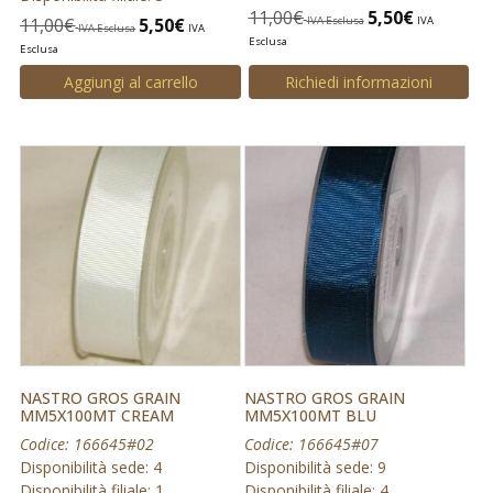
11,00
€
5,50
€
11,00
€
5,50
€
IVA Esclusa
IVA
IVA Esclusa
IVA
Esclusa
Esclusa
Aggiungi al carrello
Richiedi informazioni
NASTRO GROS GRAIN
NASTRO GROS GRAIN
MM5X100MT CREAM
MM5X100MT BLU
Codice: 166645#02
Codice: 166645#07
Disponibilità sede: 4
Disponibilità sede: 9
Disponibilità filiale: 1
Disponibilità filiale: 4