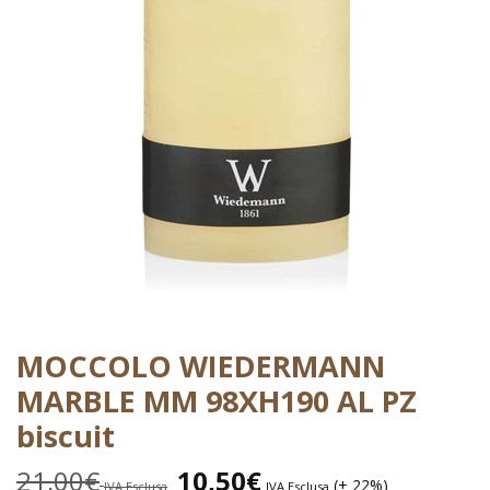
MOCCOLO WIEDERMANN
MARBLE MM 98XH190 AL PZ
biscuit
21,00
€
10,50
€
(+ 22%)
IVA Esclusa
IVA Esclusa