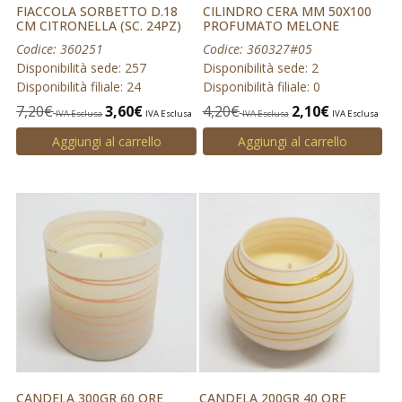
FIACCOLA SORBETTO D.18
CILINDRO CERA MM 50X100
CM CITRONELLA (SC. 24PZ)
PROFUMATO MELONE
Codice: 360251
Codice: 360327#05
Disponibilità sede: 257
Disponibilità sede: 2
Disponibilità filiale: 24
Disponibilità filiale: 0
7,20
€
3,60
€
4,20
€
2,10
€
IVA Esclusa
IVA Esclusa
IVA Esclusa
IVA Esclusa
Aggiungi al carrello
Aggiungi al carrello
CANDELA 300GR 60 ORE
CANDELA 200GR 40 ORE