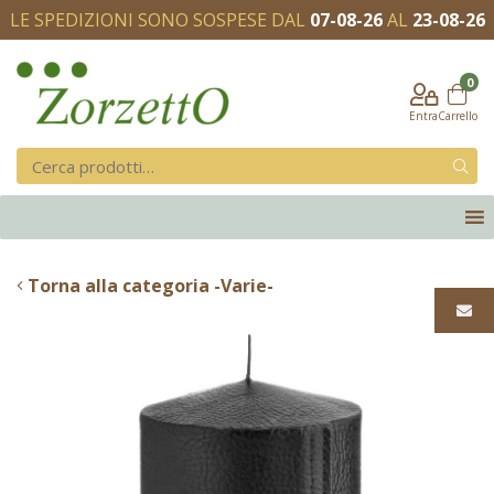
LE SPEDIZIONI SONO SOSPESE DAL
07-08-26
AL
23-08-26
0
Entra
Carrello
Torna alla categoria -Varie-