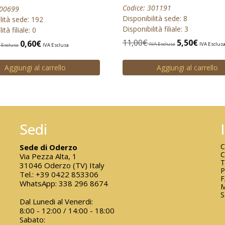
Codice: 301191
300699
Disponibilità sede: 8
lità sede: 192
Disponibilità filiale: 3
ità filiale: 0
11,00
€
5,50
€
0,60
€
IVA Esclusa
IVA Esclus
 Esclusa
IVA Esclusa
Aggiungi al carrello
Aggiungi al carrello
Sedi
C
Sede di Oderzo
C
Via Pezza Alta, 1
T
31046 Oderzo (TV) Italy
P
Tel.:
+39 0422 853306
WhatsApp:
338 296 8674
M
S
Dal Lunedi al Venerdi:
8:00 - 12:00 / 14:00 - 18:00
Sabato: