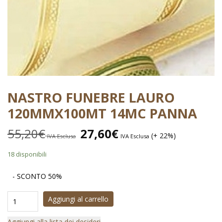
NASTRO FUNEBRE LAURO
120MMX100MT 14MC PANNA
55,20
€
27,60
€
(+ 22%)
IVA Esclusa
IVA Esclusa
18 disponibili
- SCONTO 50%
Aggiungi al carrello
Aggiungi alla lista dei desideri