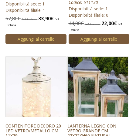
Codice: 611130
Disponibilità sede: 1
Disponibilità sede: 1
Disponibilità filiale: 1
Disponibilità filiale: 0
67,80
€
33,90
€
IVA Esclusa
IVA
44,00
€
22,00
€
IVA Esclusa
IVA
Esclusa
Esclusa
Aggiungi al carrello
Aggiungi al carrello
CONTENITORE DECORO 20
LANTERNA LEGNO CON
LED VETRO/METALLO CM
VETRO GRANDE CM
11X29
22X22XH60 NATURAL