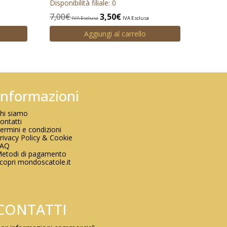
Disponibilità filiale: 0
7,00
€
3,50
€
IVA Esclusa
IVA Esclusa
Aggiungi al carrello
Informazioni
hi siamo
ontatti
ermini e condizioni
rivacy Policy & Cookie
FAQ
etodi di pagamento
copri mondoscatole.it
CONTATTI