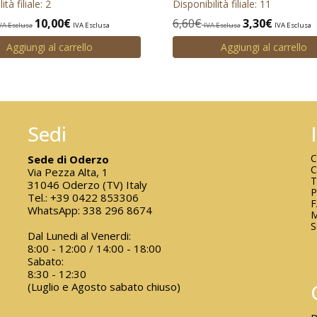
ità filiale: 2
Disponibilità filiale: 11
10,00
€
6,60
€
3,30
€
VA Esclusa
IVA Esclusa
IVA Esclusa
IVA Esclusa
Aggiungi al carrello
Aggiungi al carrello
Sedi
C
Sede di Oderzo
C
Via Pezza Alta, 1
T
31046 Oderzo (TV) Italy
P
Tel.:
+39 0422 853306
WhatsApp:
338 296 8674
M
S
Dal Lunedi al Venerdi:
8:00 - 12:00 / 14:00 - 18:00
Sabato:
8:30 - 12:30
(Luglio e Agosto sabato chiuso)