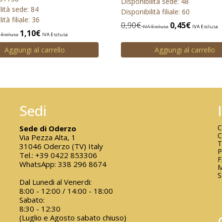
Disponibilità sede: 48
lità sede: 84
Disponibilità filiale: 60
ità filiale: 36
0,90
€
0,45
€
IVA Esclusa
IVA Esclusa
1,10
€
 Esclusa
IVA Esclusa
Aggiungi al carrello
Aggiungi al carrello
Sedi
C
Sede di Oderzo
C
Via Pezza Alta, 1
T
31046 Oderzo (TV) Italy
P
Tel.:
+39 0422 853306
WhatsApp:
338 296 8674
M
S
Dal Lunedi al Venerdi:
8:00 - 12:00 / 14:00 - 18:00
Sabato:
8:30 - 12:30
(Luglio e Agosto sabato chiuso)