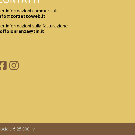
er informazioni commerciali
nfo@zorzettoweb.it
er informazioni sulla fatturazione
offolonrenza@tin.it
ciale € 25.000 i.v.