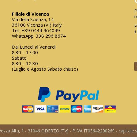
P
Filiale di Vicenza
i
Via della Scienza, 14
36100 Vicenza (VI) Italy
P
Tel.:
+39 0444 964049
t
WhatsApp:
338 296 8674
Dal Lunedi al Venerdi:
8:30 – 17:00
Sabato:
8:30 – 12:30
(Luglio e Agosto Sabato chiuso)
a Pezza Alta, 1 - 31046 ODERZO (TV) - P.IVA IT03642200269 - capitale so