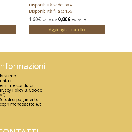
Disponibilità sede: 384
Disponibilità filiale: 156
1,60
€
0,80
€
IVA Esclusa
IVA Esclusa
Aggiungi al carrello
Informazioni
hi siamo
ontatti
ermini e condizioni
rivacy Policy & Cookie
FAQ
etodi di pagamento
copri mondoscatole.it
CONTATTI