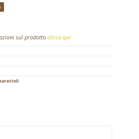
o
mazioni sul prodotto
clicca qui
barattoli