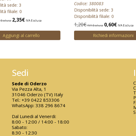
Codice: 380083
lità sede: 3
Disponibilità sede: 3
ità filiale: 0
Disponibilità filiale: 0
2,35
€
 Esclusa
IVA Esclusa
1,20
€
0,60
€
IVA Esclusa
IVA Esclusa
Aggiungi al carrello
Richiedi informazioni
Sedi
C
Sede di Oderzo
C
Via Pezza Alta, 1
T
31046 Oderzo (TV) Italy
P
Tel.:
+39 0422 853306
WhatsApp:
338 296 8674
M
S
Dal Lunedi al Venerdi:
8:00 - 12:00 / 14:00 - 18:00
Sabato:
8:30 - 12:30