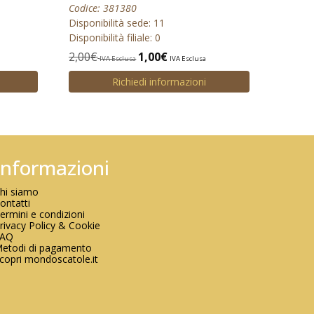
Codice: 381380
Disponibilità sede: 11
Disponibilità filiale: 0
2,00
€
1,00
€
IVA Esclusa
IVA Esclusa
Richiedi informazioni
Informazioni
hi siamo
ontatti
ermini e condizioni
rivacy Policy & Cookie
FAQ
etodi di pagamento
copri mondoscatole.it