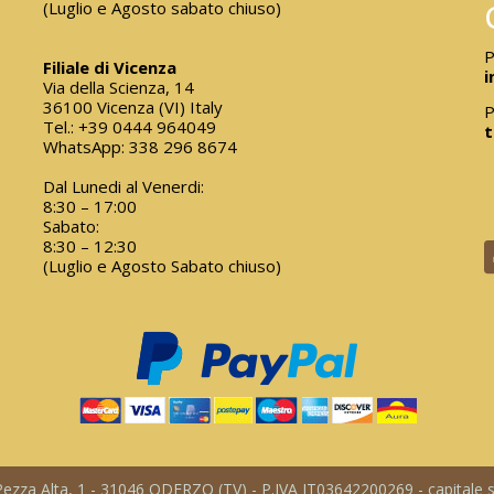
(Luglio e Agosto sabato chiuso)
P
Filiale di Vicenza
i
Via della Scienza, 14
36100 Vicenza (VI) Italy
P
Tel.:
+39 0444 964049
t
WhatsApp:
338 296 8674
Dal Lunedi al Venerdi:
8:30 – 17:00
Sabato:
8:30 – 12:30
(Luglio e Agosto Sabato chiuso)
a Pezza Alta, 1 - 31046 ODERZO (TV) - P.IVA IT03642200269 - capitale so