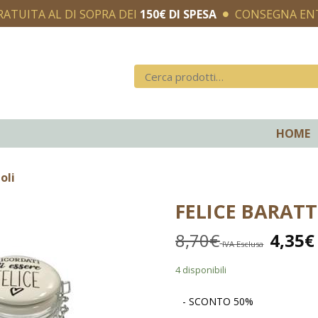
RATUITA AL DI SOPRA DEI
150€ DI SPESA
CONSEGNA E
HOME
oli
FELICE BARATT
8,70
€
4,35
€
IVA Esclusa
4 disponibili
- SCONTO 50%