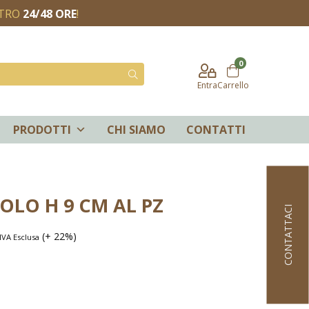
NTRO
24/48 ORE
!
0
Entra
Carrello
PRODOTTI
CHI SIAMO
CONTATTI
OLO H 9 CM AL PZ
CONTATTACI
(+ 22%)
IVA Esclusa