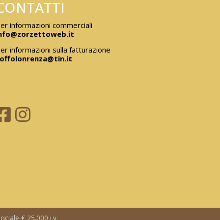
CONTATTI
er informazioni commerciali
nfo@zorzettoweb.it
er informazioni sulla fatturazione
offolonrenza@tin.it
ciale € 25.000 i.v.