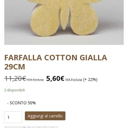
FARFALLA COTTON GIALLA
29CM
11,20
€
5,60
€
(+ 22%)
IVA Esclusa
IVA Esclusa
2 disponibili
- SCONTO 50%
Aggiungi al carrello