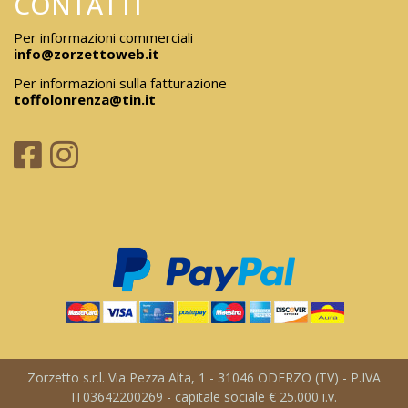
CONTATTI
Per informazioni commerciali
info@zorzettoweb.it
Per informazioni sulla fatturazione
toffolonrenza@tin.it
Zorzetto s.r.l. Via Pezza Alta, 1 - 31046 ODERZO (TV) - P.IVA
IT03642200269 - capitale sociale € 25.000 i.v.