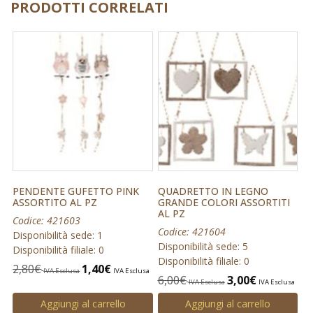
PRODOTTI CORRELATI
PENDENTE GUFETTO PINK
QUADRETTO IN LEGNO
ASSORTITO AL PZ
GRANDE COLORI ASSORTITI
AL PZ
Codice: 421603
Codice: 421604
Disponibilità sede: 1
Disponibilità sede: 5
Disponibilità filiale: 0
Disponibilità filiale: 0
2,80
€
1,40
€
IVA Esclusa
IVA Esclusa
6,00
€
3,00
€
IVA Esclusa
IVA Esclusa
Aggiungi al carrello
Aggiungi al carrello