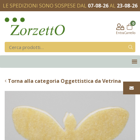
LE SPEDIZIONI SONO SOSPESE DAL
07-08-26
AL
23-08-26
0
Entra
Carrello
Torna alla categoria Oggettistica da Vetrina